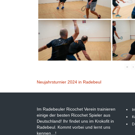
«
‹
Beitragsnavigation
Neujahrsturnier 2024 in Radebeul
Im Radebeuler Ricochet Verein trainieren
I
einige der besten Ricochet Spieler aus
K
Deutschland! Ihr findet uns im Krokofit in
D
Radebeul. Kommt vorbei und lernt uns
kennen…!