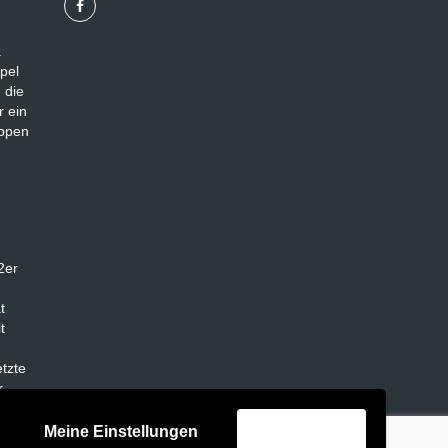
.
pel
 die
r ein
appen
2er
t
t
tzte
r
Meine Einstellungen
Akzeptieren