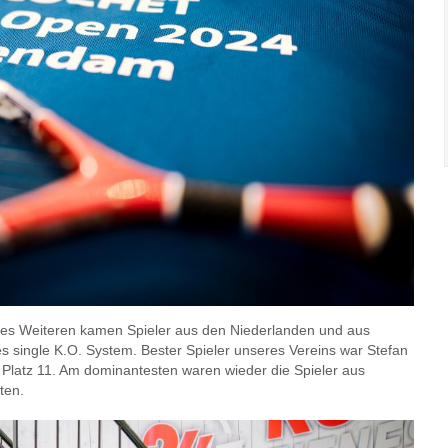
 Des Weiteren kamen Spieler aus den Niederlanden und aus
s single K.O. System. Bester Spieler unseres Vereins war Stefan
auf Platz 11. Am dominantesten waren wieder die Spieler aus
ten.