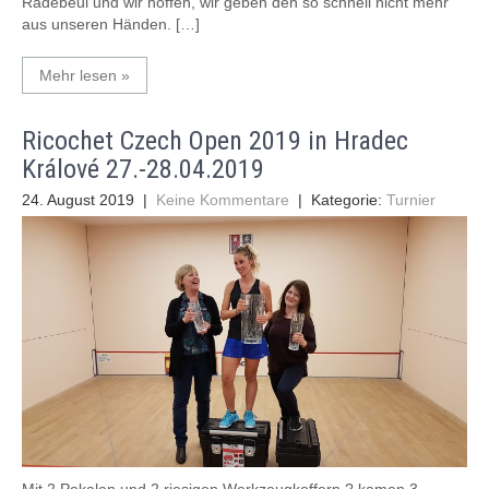
Radebeul und wir hoffen, wir geben den so schnell nicht mehr
aus unseren Händen. […]
Mehr lesen »
Ricochet Czech Open 2019 in Hradec
Králové 27.-28.04.2019
24. August 2019
|
Keine Kommentare
| Kategorie:
Turnier
Mit 2 Pokalen und 2 riesigen Werkzeugkoffern ? kamen 3